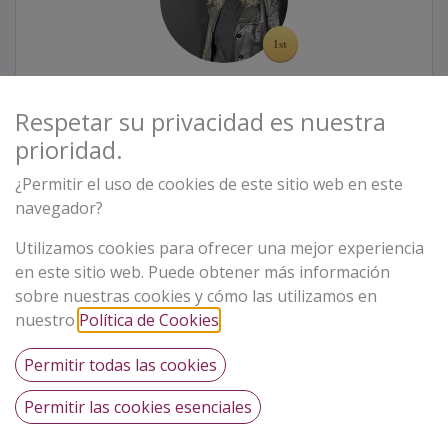
EVA
Newbie
Respetar su privacidad es nuestra
prioridad.
3
XP
3
Insignias
0
Certificaciones
¿Permitir el uso de cookies de este sitio web en este
navegador?
EVA
Utilizamos cookies para ofrecer una mejor experiencia
2
3
3
0
XP
Insignias
Certificaciones
Newbie
en este sitio web. Puede obtener más información
sobre nuestras cookies y cómo las utilizamos en
nuestro
Política de Cookies
.
Permitir todas las cookies
Permitir las cookies esenciales
Proyecto financiado por la Unión Europea –