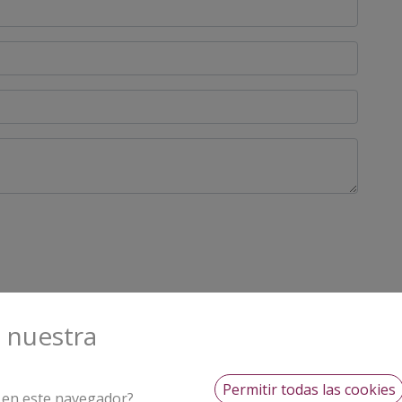
s nuestra
 – NextGenerationEU, en el marco del Plan de Recuperac
ía Social.
Permitir todas las cookies
b en este navegador?