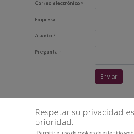
Correo electrónico
*
Empresa
Asunto
*
Pregunta
*
Enviar
Respetar su privacidad e
prioridad.
Proyecto financiado por la Unión Europea
través del Ministerio de Trabajo y Econom
¿Permitir el uso de cookies de este sitio we