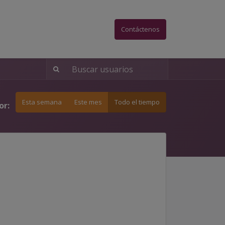
acto Social
Contáctenos
Esta semana
Este mes
Todo el tiempo
or: