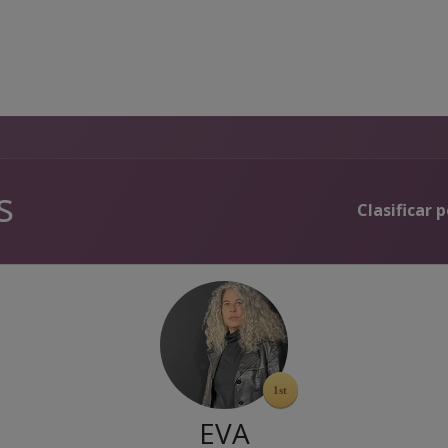
s
Acompañamiento
Blogs
Foros
Comunidad
Imp
s
Clasificar p
EVA