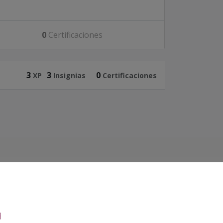
0
Certificaciones
3
3
0
XP
Insignias
Certificaciones
ión, Transformación y Resiliencia, a