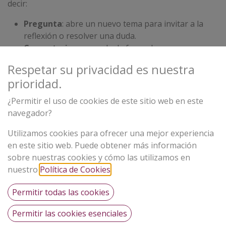
decir:
Pregunta
: abre un nuevo tema para invitar a la
reflexión o resolver una duda.
Comentario
: responde de forma breve, por
ejemplo para agradecer o apoyar una idea.
Respetar su privacidad es nuestra
Respuesta
: aporta contenido más elaborado que
prioridad.
complemente o genere debate.
Guarda en favoritos
¿Permitir el uso de cookies de este sitio web en este
Vota en positivo
navegador?
Además, usamos un sistema de
gamificación
: cada vez
Utilizamos cookies para ofrecer una mejor experiencia
que participas, ganas puntos.
en este sitio web. Puede obtener más información
Cuanto más activo seas, más permisos obtienes… ¡y
sobre nuestras cookies y cómo las utilizamos en
puedes llegar a ser
gestor de la conversación
!
nuestro
Política de Cookies
.
Participar es muy fácil. Solo elige cómo quieres
Permitir todas las cookies
contribuir y sé parte del diálogo cooperativo
Permitir las cookies esenciales