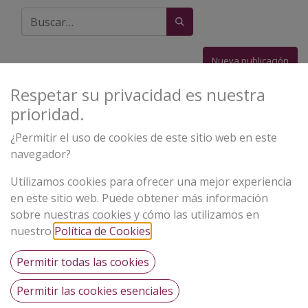
Nueva publicación
Respetar su privacidad es nuestra
Orden de la
Mostrar
Todos
prioridad.
fecha de la actividad
¿Permitir el uso de cookies de este sitio web en este
Erik Satie y sus “Memorias de un
navegador?
amnésico”: el relato fragmentario de un
músico
Utilizamos cookies para ofrecer una mejor experiencia
en este sitio web. Puede obtener más información
0
26 septiembre 2025
, por
0
sobre nuestras cookies y cómo las utilizamos en
Respuestas
Jonacho Benítez
nuestro
Política de Cookies
.
Raymond Murray Schafer: El paisaje
Permitir todas las cookies
sonoro y la afinación del mundo
0
22 septiembre 2025
, por
0
Permitir las cookies esenciales
Respuestas
Jonacho Benítez